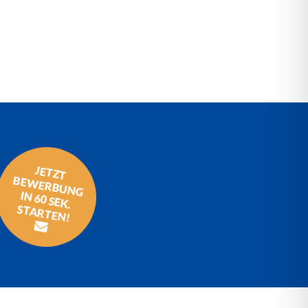
JETZT
BEW
ERBU
N
G
60 SEK.
STA
RTEN
IN
!