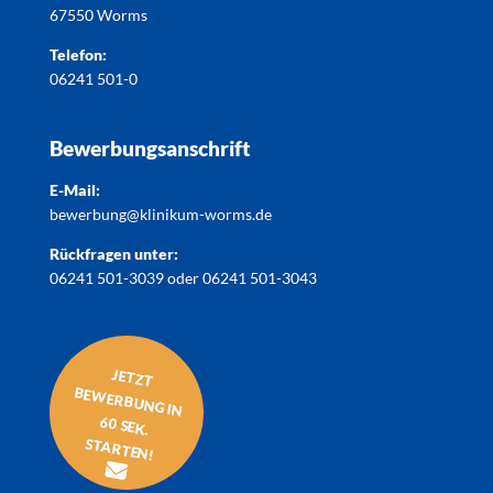
67550 Worms
Telefon:
06241 501-0
Bewerbungsanschrift
E-Mail:
bewerbung@klinikum-worms.de
Rückfragen unter:
06241 501-3039
oder
06241 501-3043
JETZT
BEW
ERBUNG IN
60 SEK.
STARTEN!