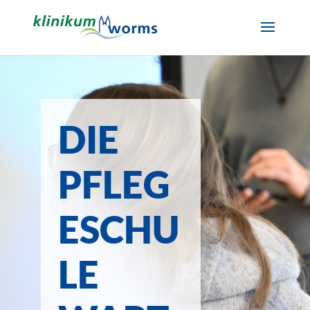
DIE
PFLEG
ESCHU
LE